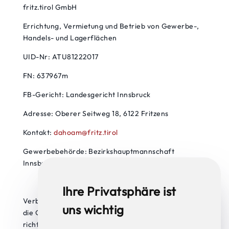
fritz.tirol GmbH
Errichtung, Vermietung und Betrieb von Gewerbe-,
Handels- und Lagerflächen
UID-Nr: ATU81222017
FN: 637967m
FB-Gericht: Landesgericht Innsbruck
Adresse: Oberer Seitweg 18, 6122 Fritzens
Kontakt:
dahoam@fritz.tirol
Gewerbebehörde: Bezirkshauptmannschaft
Innsbruck
Ihre Privatsphäre ist
Verbraucher haben die Möglichkeit, Beschwerden an
uns wichtig
die Online Streitbeilegungsplattform der EU zu
richten:
http://ec.europa.eu/odr
.