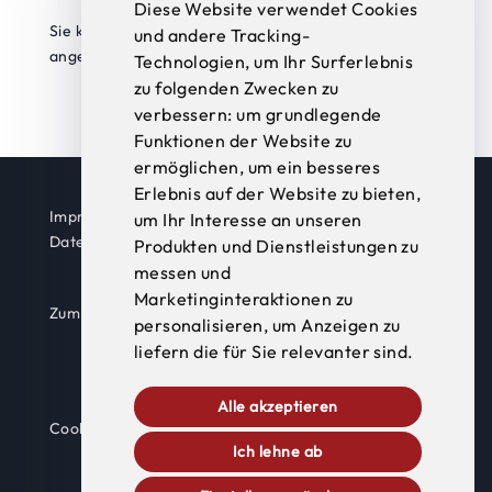
Diese Website verwendet Cookies
Sie können allfällige Beschwerde auch an die oben
und andere Tracking-
angegebene E-Mail-Adresse richten.
Technologien, um Ihr Surferlebnis
zu folgenden Zwecken zu
verbessern:
um grundlegende
Funktionen der Website zu
ermöglichen
,
um ein besseres
Erlebnis auf der Website zu bieten
,
Impressum
um Ihr Interesse an unseren
Datenschutz
Produkten und Dienstleistungen zu
messen und
Marketinginteraktionen zu
Zum fritz.tirol Flyer
personalisieren
,
um Anzeigen zu
liefern die für Sie relevanter sind
.
Alle akzeptieren
Cookie Einstellungen anpassen
Ich lehne ab